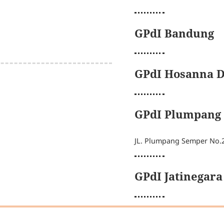
GPdI Bandung
GPdI Hosanna D
GPdI Plumpang
JL. Plumpang Semper No.
GPdI Jatinegara