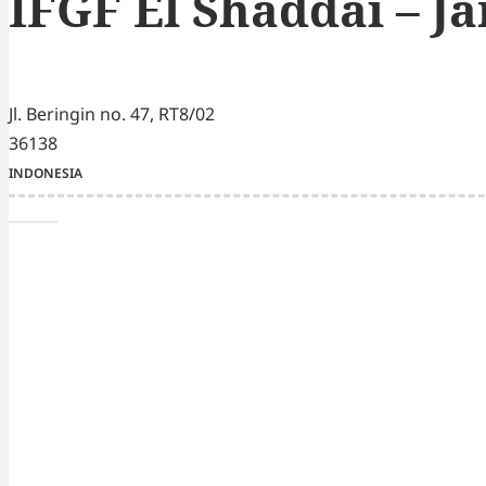
IFGF El Shaddai – J
Jl. Beringin no. 47, RT8/02
36138
INDONESIA