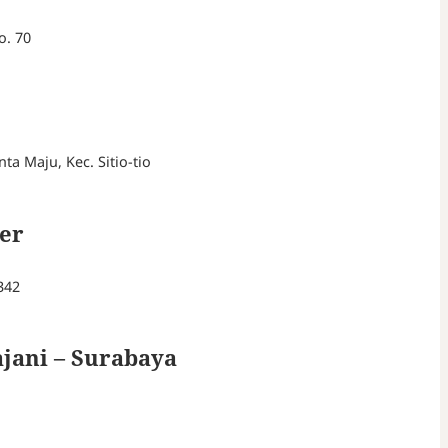
o. 70
ta Maju, Kec. Sitio-tio
er
342
jani – Surabaya