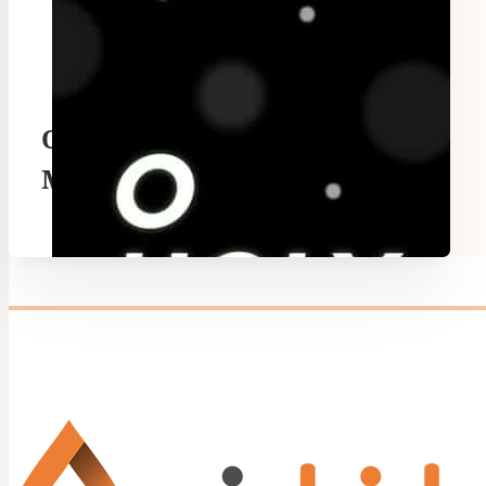
O Holy Night – Sidney
Mohede x Dewa Budjana x
Dira Sugandi